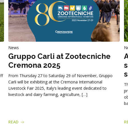
News
N
Gruppo Carli at Zootecniche
A
Cremona 2025
s
s
ff
From Thursday 27 to Saturday 29 of November, Gruppo
Carli will be exhibiting at the Cremona International
Th
Livestock Fair 2025, Italy’s leading event dedicated to
pr
livestock and dairy farming, agriculture, […]
ob
ba
READ
R