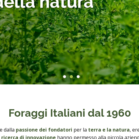
ella natura
Animals
Products
Foraggi Italiani dal 1960
e dalla
passione dei fondatori
per la
terra e la natura
, er
 ricerca di innovazione
hanno permesso alla piccola azienda