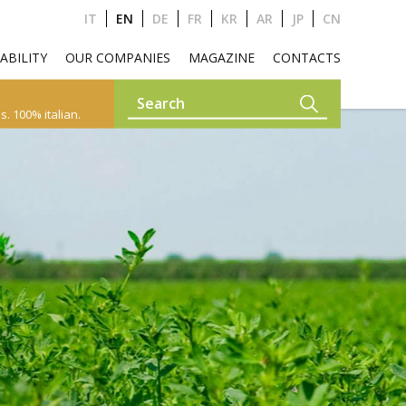
IT
EN
DE
FR
KR
AR
JP
CN
ABILITY
OUR COMPANIES
MAGAZINE
CONTACTS
. 100% italian.
FEEDS
CAMELIDS
GARDEN
PETS