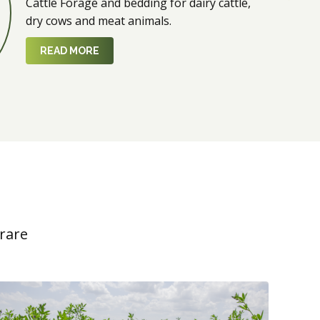
Cattle Forage and bedding for dairy cattle,
dry cows and meat animals.
READ MORE
trare