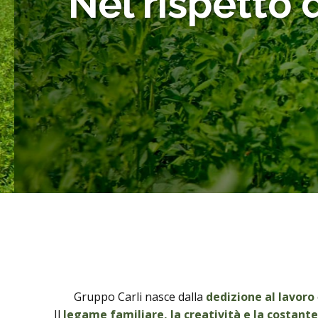
Nel rispetto d
Gruppo Carli nasce dalla
dedizione al lavoro
Il
legame familiare, la creatività e la costante