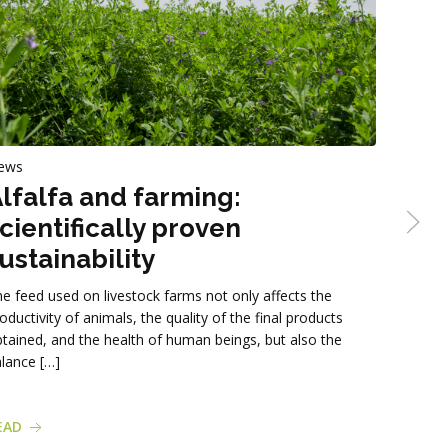
ews
News
lfalfa and farming:
Stra
cientifically proven
Gruppo C
ustainability
straw-ba
formats,
e feed used on livestock farms not only affects the
being of 
oductivity of animals, the quality of the final products
tained, and the health of human beings, but also the
lance […]
EAD
READ