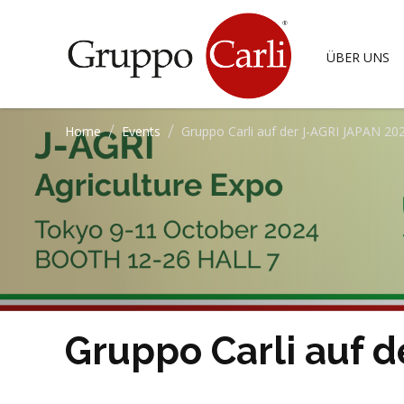
T
—
info@gruppocarli.com
ÜBER UNS
/
/
Home
Events
Gruppo Carli auf der J-AGRI JAPAN 20
RINDER
LUZERNE
EQUIDEN
MISCHUNGE
SCH
Gruppo Carli auf 