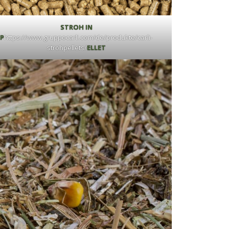
STROH IN
P
https://www.gruppocarli.com/de/produkte/carli-
strohpellets/
ELLET