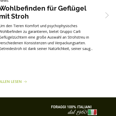
News
News
Wohlbefinden für Geflügel
Umw
mit Stroh
ISO
ita
Um den Tieren Komfort und psychophysisches
get
Wohlbefinden zu garantieren, bietet Gruppo Carli
Geflügelzüchtern eine große Auswahl an Strohstreu in
Der it
verschiedenen Konsistenzen und Verpackungsarten.
ökolog
Getreidestroh ist dank seiner Natürlichkeit, seiner saug...
von Lu
14044:
[…]
ALLEN LESEN
ALLEN