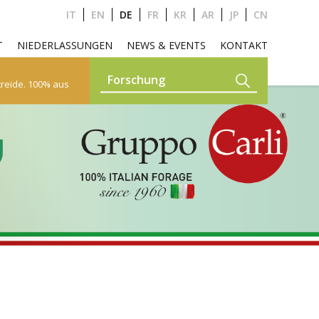
IT
EN
DE
FR
KR
AR
JP
CN
T
NIEDERLASSUNGEN
NEWS & EVENTS
KONTAKT
treide. 100% aus
E, ALPAKAS UND LAMA
UTTERMITTEL
GARDEN
HAUSTIERE