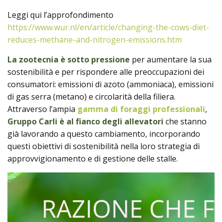
Leggi qui l’approfondimento
https://www.wur.nl/en/article/changing-the-cows-diet-
reduces-methane-and-nitrogen-emissions.htm
La zootecnia è sotto pressione
per aumentare la sua
sostenibilità e per rispondere alle preoccupazioni dei
consumatori: emissioni di azoto (ammoniaca), emissioni
di gas serra (metano) e circolarità della filiera.
Attraverso l’ampia
gamma di foraggi professionali
,
Gruppo Carli è al fianco degli allevatori
che stanno
già lavorando a questo cambiamento, incorporando
questi obiettivi di sostenibilità nella loro strategia di
approvvigionamento e di gestione delle stalle.