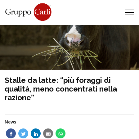
T
—
info@gruppocarli.com
—
Stalle da latte: “più foraggi di
qualità, meno concentrati nella
razione”
News
Animali