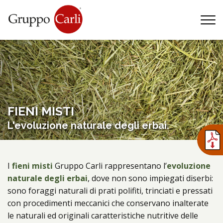
T
—
info@gruppocarli.com
—
FIENI MISTI
L'evoluzione naturale degli erbai.
I
fieni misti
Gruppo Carli rappresentano l’
evoluzione
naturale degli erbai
, dove non sono impiegati diserbi:
sono foraggi naturali di prati polifiti, trinciati e pressati
con procedimenti meccanici che conservano inalterate
Animali
le naturali ed originali caratteristiche nutritive delle