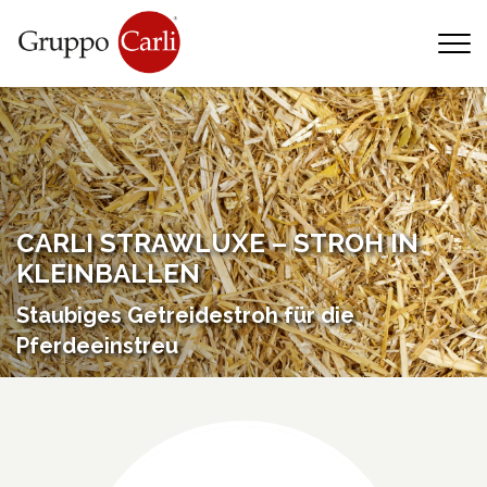
T
—
info@gruppocarli.com
—
CARLI STRAWLUXE – STROH IN
KLEINBALLEN
Staubiges Getreidestroh für die
Pferdeeinstreu
Tiere