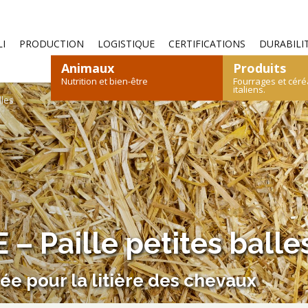
—
I
PRODUCTION
LOGISTIQUE
CERTIFICATIONS
DURABILI
Animaux
Produits
Nutrition et bien-être
Fourrages et céré
italiens.
les
S
OVINS ET CAPRINS
FOIN
PAILLE
LÉPORIDÉS
CÉRÉALES
VOLAILLES
ALI
 Paille petites balle
CATALOGUE DES PRODUITS
CATALOGUE DES PRODUITS
ée pour la litière des chevaux