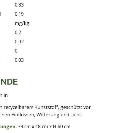
0.83
l
0.19
mg/kg
0.2
0.02
0
n
0.03
INDE
h in:
in recycelbarem Kunststoff, geschützt vor
chen Einflüssen, Witterung und Licht.
ungen:
39 cm x 18 cm x H 60 cm