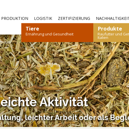
—
PRODUKTION
LOGISTIK
ZERTIFIZIERUNG
NACHHALTIGKEI
Tiere
Produkte
Ernährung und Gesundheit
Raufutter und Ge
Italien
ivität
N
AFE UND ZIEGEN
HEU
KANINCHEN
STROH
GEFLÜGEL
GETREIDE
KAMEL
F
ichte Aktivität
BROSCHÜRE HERUNTERLADEN
BROSCHÜRE HERUNTERLADEN
altung, leichter Arbeit oder als Begl