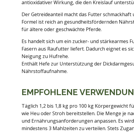
antioxidativer Wirkung, die den Kreislauf unters
Der Getreideanteil macht das Futter schmackhaft u
Formel ist reich an gesundheitsfördernden Nährst
für ältere oder geschwächte Pferde.
Es handelt sich um ein zucker‑ und stärkearmes Fu
Fasern aus Raufutter liefert. Dadurch eignet es s
Neigung zu Hufrehe.
Enthält Hefe zur Unterstützung der Dickdarmges
Nährstoffaufnahme.
EMPFOHLENE VERWENDU
Täglich 1,2 bis 1,8 kg pro 100 kg Körpergewicht fü
wie Heu oder Stroh bereitstellen. Die Menge je nac
und Ernährungsanforderungen anpassen. Es wird 
mindestens 3 Mahlzeiten zu verteilen. Stets Zuga