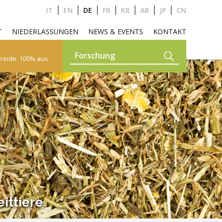
IT
EN
DE
FR
KR
AR
JP
CN
T
NIEDERLASSUNGEN
NEWS & EVENTS
KONTAKT
treide. 100% aus
E, ALPAKAS UND LAMA
UTTERMITTEL
GARDEN
HAUSTIERE
eittiere