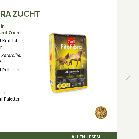
BRA ZUCHT
 in
M
 und Zucht
K
H
Kraftfutter,
rn
M
T
Petersilie,
K
h
H
 Pellets mit
1
P
V
 in
f Paletten
1
K
Ba
ALLEN LESEN