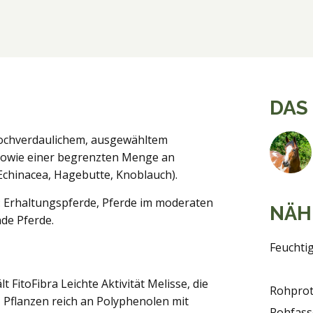
DAS
s hochverdaulichem, ausgewähltem
sowie einer begrenzten Menge an
 Echinacea, Hagebutte, Knoblauch).
: Erhaltungspferde, Pferde im moderaten
NÄH
nde Pferde.
Feuchtig
FitoFibra Leichte Aktivität Melisse, die
Rohprot
 Pflanzen reich an Polyphenolen mit
Rohfass