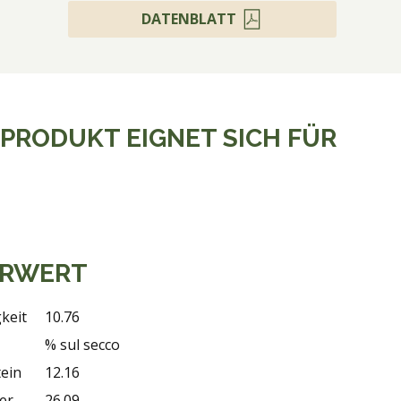
DATENBLATT
 PRODUKT EIGNET SICH FÜR
RWERT
keit
10.76
% sul secco
ein
12.16
er
26.09