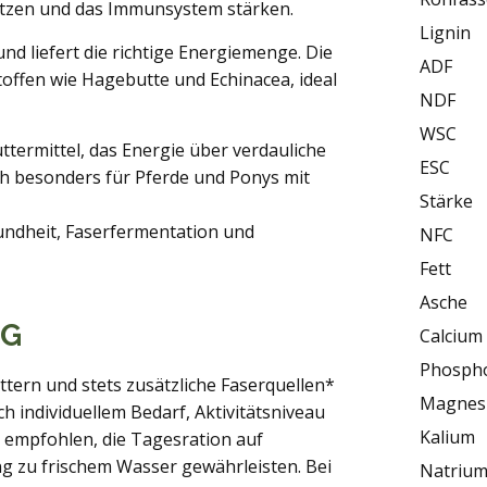
tützen und das Immunsystem stärken.
Lignin
nd liefert die richtige Energiemenge. Die
ADF
offen wie Hagebutte und Echinacea, ideal
NDF
WSC
ttermittel, das Energie über verdauliche
ESC
ich besonders für Pferde und Ponys mit
Stärke
undheit, Faserfermentation und
NFC
Fett
Asche
NG
Calcium
Phosph
ttern und stets zusätzliche Faserquellen*
Magnes
h individuellem Bedarf, Aktivitätsniveau
Kalium
empfohlen, die Tagesration auf
ng zu frischem Wasser gewährleisten. Bei
Natriu