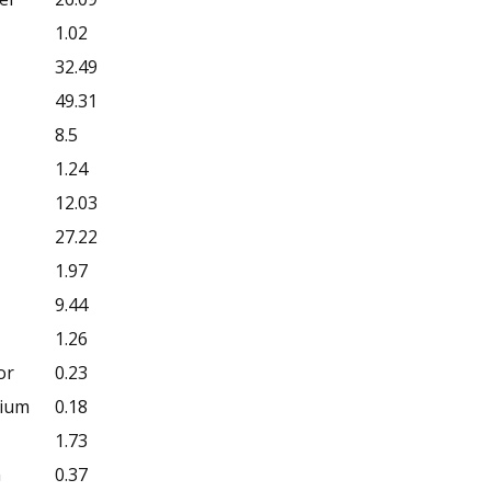
1.02
32.49
49.31
8.5
1.24
12.03
27.22
1.97
9.44
1.26
or
0.23
ium
0.18
1.73
m
0.37