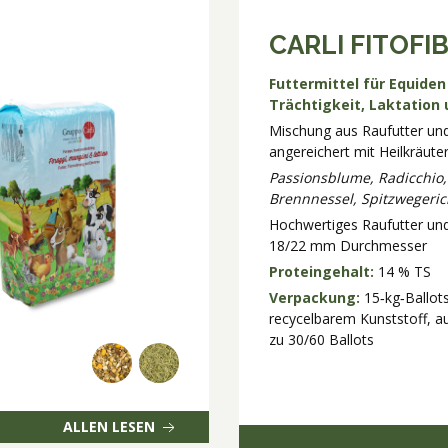
CARLI FITOFI
Futtermittel für Equiden
Trächtigkeit, Laktation
Mischung aus Raufutter und 
angereichert mit Heilkräute
Passionsblume, Radicchio, 
Brennnessel, Spitzwegeric
Hochwertiges Raufutter und
18/22 mm Durchmesser
Proteingehalt:
14 % TS
Verpackung:
15‑kg‑Ballots
recycelbarem Kunststoff, au
zu 30/60 Ballots
ALLEN LESEN