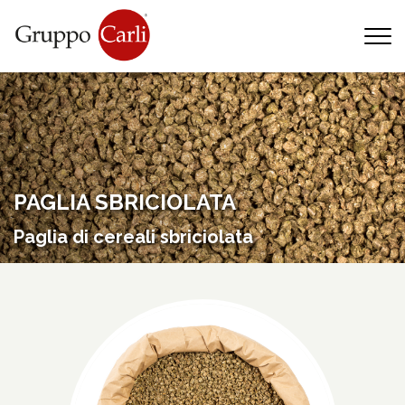
T
—
info@gruppocarli.com
—
PAGLIA SBRICIOLATA
Paglia di cereali sbriciolata
Animali