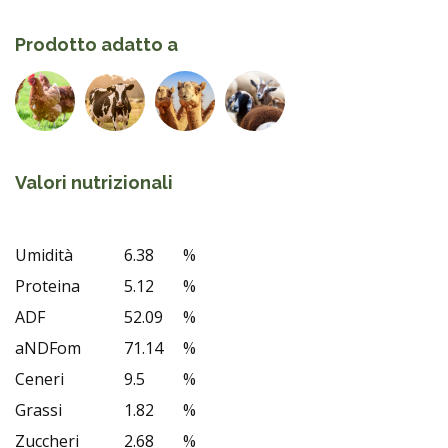
Prodotto adatto a
Valori nutrizionali
Umidità
6.38
%
Proteina
5.12
%
ADF
52.09
%
aNDFom
71.14
%
Ceneri
9.5
%
Grassi
1.82
%
Zuccheri
2.68
%