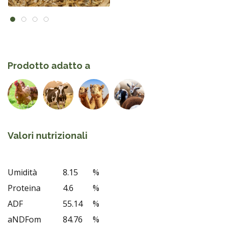
Prodotto adatto a
Valori nutrizionali
Umidità
8.15
%
Proteina
4.6
%
ADF
55.14
%
aNDFom
84.76
%