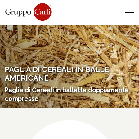
T
—
info@gruppocarli.com
—
PAGLIA DI CEREALI IN BALLE
AMERICANE
Paglia di Cereali in ballette doppiamente
compresse
Animali