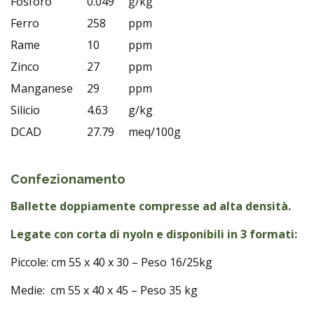
Fosforo
0.049
g/kg
Ferro
258
ppm
Rame
10
ppm
Zinco
27
ppm
Manganese
29
ppm
Silicio
4.63
g/kg
DCAD
27.79
meq/100g
Confezionamento
Ballette doppiamente compresse ad alta densità.
Legate con corta di nyoln e disponibili in 3 formati:
Piccole: cm 55 x 40 x 30 – Peso 16/25kg
Medie: cm 55 x 40 x 45 – Peso 35 kg