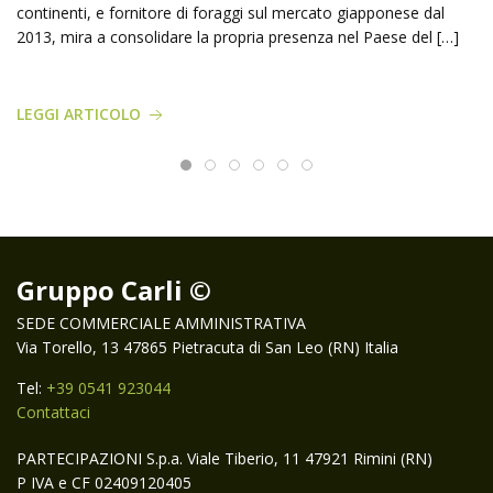
continenti, e fornitore di foraggi sul mercato giapponese dal
2013, mira a consolidare la propria presenza nel Paese del […]
LEGGI ARTICOLO
Gruppo Carli ©
SEDE COMMERCIALE AMMINISTRATIVA
Via Torello, 13 47865 Pietracuta di San Leo (RN) Italia
Tel:
+39 0541 923044
Contattaci
PARTECIPAZIONI S.p.a. Viale Tiberio, 11 47921 Rimini (RN)
P IVA e CF 02409120405