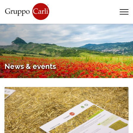
T
—
info@gruppocarli.com
—
News & events
Tiere