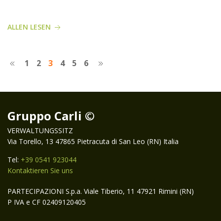
ALLEN LESEN
1
2
3
4
5
6
Gruppo Carli ©
VERWALTUNGSSITZ
Via Torello, 13 47865 Pietracuta di San Leo (RN) Italia
Tel:
+39 0541 923044
Kontaktieren Sie uns
PARTECIPAZIONI S.p.a. Viale Tiberio, 11 47921 Rimini (RN)
P IVA e CF 02409120405