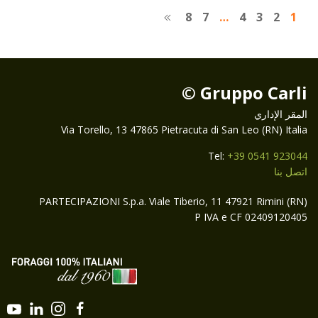
8
7
…
4
3
2
1
Gruppo Carli ©
المقر الإداري
Via Torello, 13 47865 Pietracuta di San Leo (RN) Italia
Tel:
+39 0541 923044
اتصل بنا
PARTECIPAZIONI S.p.a. Viale Tiberio, 11 47921 Rimini (RN)
P IVA e CF 02409120405