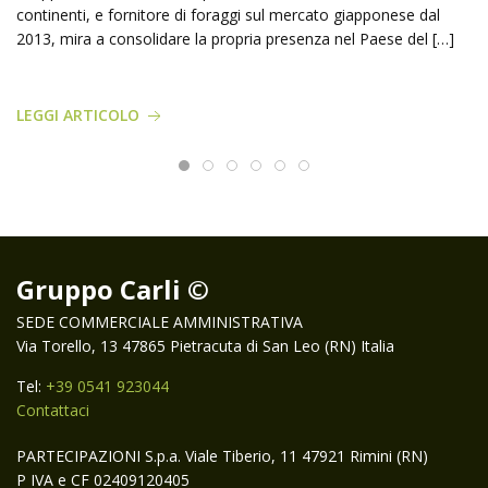
continenti, e fornitore di foraggi sul mercato giapponese dal
2013, mira a consolidare la propria presenza nel Paese del […]
LEGGI ARTICOLO
Gruppo Carli ©
SEDE COMMERCIALE AMMINISTRATIVA
Via Torello, 13 47865 Pietracuta di San Leo (RN) Italia
Tel:
+39 0541 923044
Contattaci
PARTECIPAZIONI S.p.a. Viale Tiberio, 11 47921 Rimini (RN)
P IVA e CF 02409120405