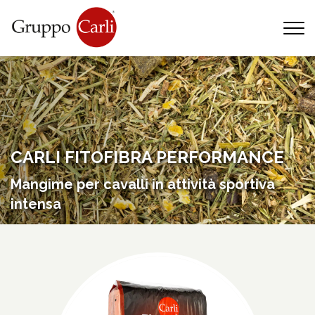
T
—
info@gruppocarli.com
—
CARLI FITOFIBRA PERFORMANCE
Mangime per cavalli in attività sportiva
intensa
Animali