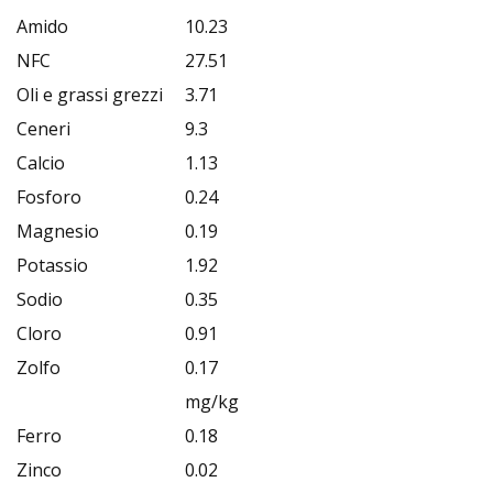
Amido
10.23
NFC
27.51
Oli e grassi grezzi
3.71
Ceneri
9.3
Calcio
1.13
Fosforo
0.24
Magnesio
0.19
Potassio
1.92
Sodio
0.35
Cloro
0.91
Zolfo
0.17
mg/kg
Ferro
0.18
Zinco
0.02