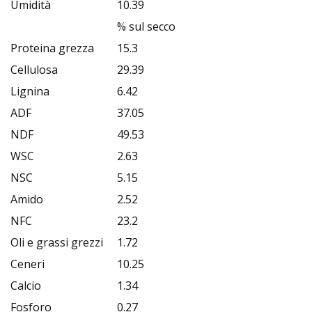
Umidità
10.39
% sul secco
Proteina grezza
15.3
Cellulosa
29.39
Lignina
6.42
ADF
37.05
NDF
49.53
WSC
2.63
NSC
5.15
Amido
2.52
NFC
23.2
Oli e grassi grezzi
1.72
Ceneri
10.25
Calcio
1.34
Fosforo
0.27