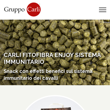
T
—
info@gruppocarli.com
—
CARLI FITOFIBRA ENJOY SISTEMA
IMMUNITARIO
Snack con effetti benefici sul sistema
immunitario dei cavalli
Animali