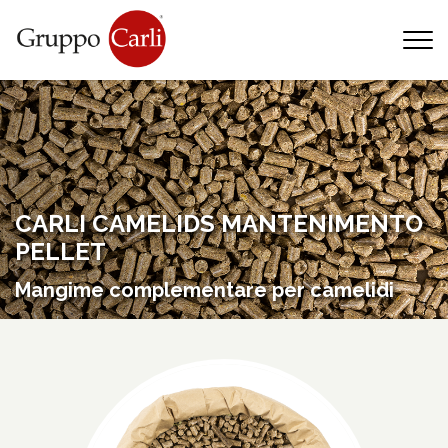
T
—
info@gruppocarli.com
—
CARLI CAMELIDS MANTENIMENTO
PELLET
Mangime complementare per camelidi
Animali