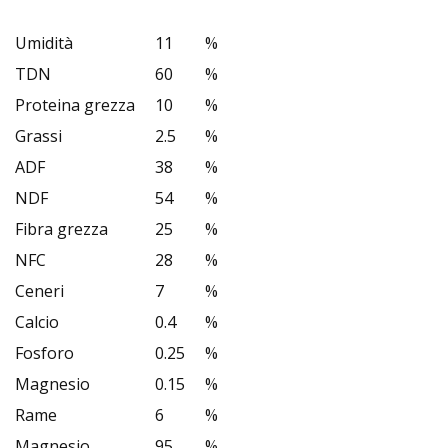
Umidità
11
%
TDN
60
%
Proteina grezza
10
%
Grassi
2.5
%
ADF
38
%
NDF
54
%
Fibra grezza
25
%
NFC
28
%
Ceneri
7
%
Calcio
0.4
%
Fosforo
0.25
%
Magnesio
0.15
%
Rame
6
%
Magnesio
95
%