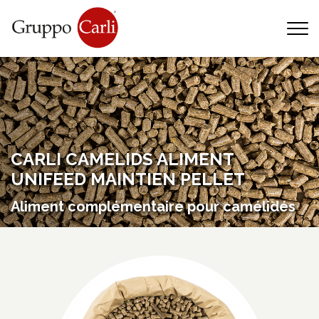
T
—
info@gruppocarli.com
—
CARLI CAMELIDS ALIMENT
UNIFEED MAINTIEN PELLET
Aliment complémentaire pour camélidés
Animaux