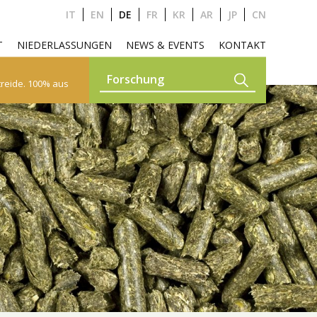
IT
EN
DE
FR
KR
AR
JP
CN
T
NIEDERLASSUNGEN
NEWS & EVENTS
KONTAKT
treide. 100% aus
E, ALPAKAS UND LAMA
UTTERMITTEL
GARDEN
HAUSTIERE