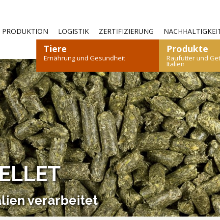
—
PRODUKTION
LOGISTIK
ZERTIFIZIERUNG
NACHHALTIGKEI
Tiere
Produkte
Ernährung und Gesundheit
Raufutter und Ge
Italien
N
AFE UND ZIEGEN
HEU
KANINCHEN
STROH
GEFLÜGEL
GETREIDE
KAMEL
F
ELLET
BROSCHÜRE HERUNTERLADEN
BROSCHÜRE HERUNTERLADEN
lien verarbeitet