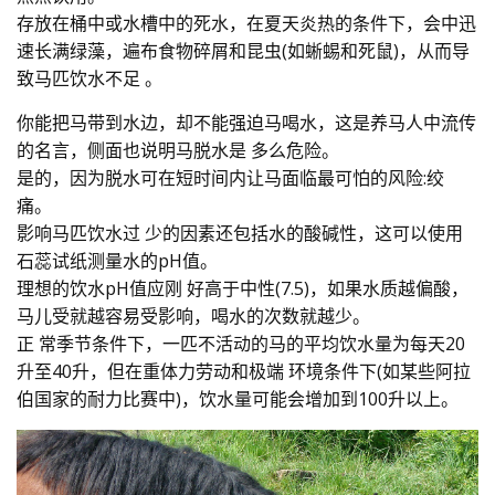
存放在桶中或水槽中的死水，在夏天炎热的条件下，会中迅
速长满绿藻，遍布食物碎屑和昆虫(如蜥蜴和死鼠)，从而导
致马匹饮水不足 。
你能把马带到水边，却不能强迫马喝水，这是养马人中流传
的名言，侧面也说明马脱水是 多么危险。
是的，因为脱水可在短时间内让马面临最可怕的风险:绞
痛。
影响马匹饮水过 少的因素还包括水的酸碱性，这可以使用
石蕊试纸测量水的pH值。
理想的饮水pH值应刚 好高于中性(7.5)，如果水质越偏酸，
马儿受就越容易受影响，喝水的次数就越少。
正 常季节条件下，一匹不活动的马的平均饮水量为每天20
升至40升，但在重体力劳动和极端
环境条件下(如某些阿拉
伯国家的耐力比赛中)，饮水量可能会增加到100升以上。