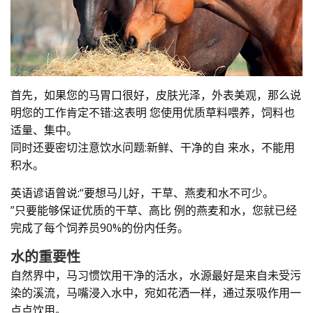
首先，如果您的马胃口很好，皮肤光泽，外表美观，那么说
明您的工作肯定不错:这表明 您使用优质草料喂养，饲料也
适量、集中。
同时还要密切注意饮水问题:新鲜、干净的自 来水，不能用
积水。
英语谚语曾说:“要想马儿好，干草、燕麦和水不可少。
”只要能够保证优质的干草、高比 例的燕麦和水，您就已经
完成了每个饲养员90%的份内任务。
水的重要性
自然界中，马习惯饮用干净的活水，水源最好是来自未受污
染的溪流，马嘴浸入水中，宛如花洒一样，通过泵吸作用一
点点饮用。