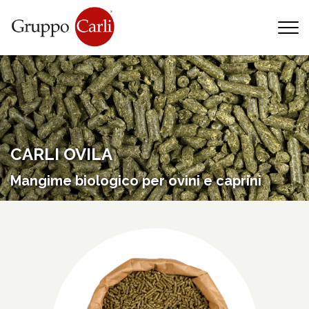
T
—
info@gruppocarli.com
—
CARLI OVILA
Mangime biologico per ovini e caprini
Animali