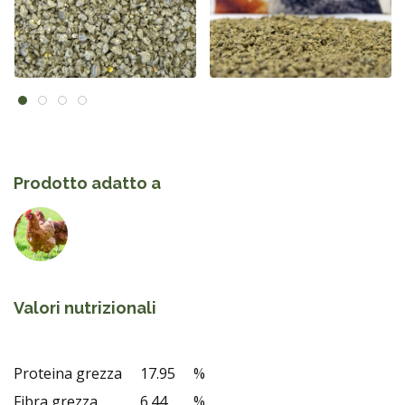
Prodotto adatto a
Valori nutrizionali
Proteina grezza
17.95
%
Fibra grezza
6.44
%