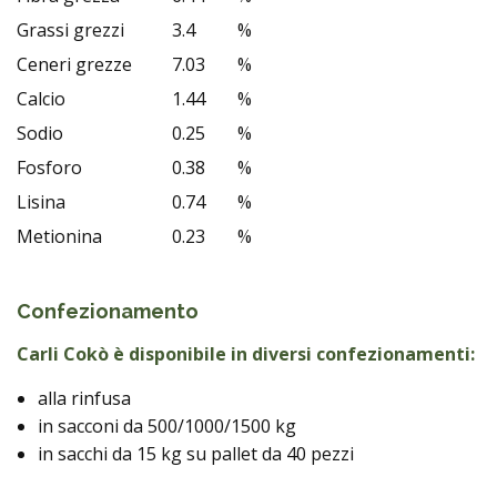
Grassi grezzi
3.4
%
Ceneri grezze
7.03
%
Calcio
1.44
%
Sodio
0.25
%
Fosforo
0.38
%
Lisina
0.74
%
Metionina
0.23
%
Confezionamento
Carli Cokò è disponibile in diversi confezionamenti:
alla rinfusa
in sacconi da 500/1000/1500 kg
in sacchi da 15 kg su pallet da 40 pezzi