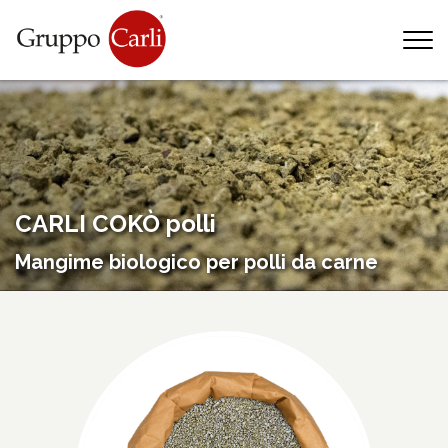
T
—
info@gruppocarli.com
—
CARLI COKÒ polli
Mangime biologico per polli da carne
Animali