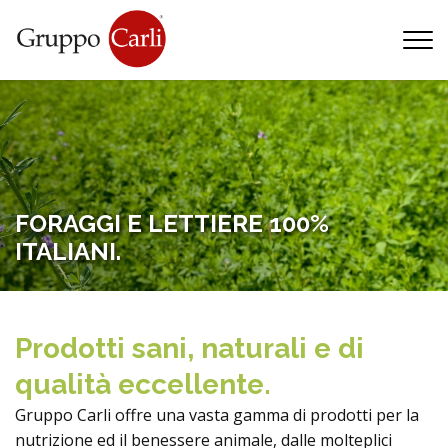
T
—
info@gruppocarli.com
—
FORAGGI E LETTIERE 100%
ITALIANI.
Prodotti sani, naturali e di
qualità eccellente.
Gruppo Carli offre una vasta gamma di prodotti per la
Animali
nutrizione ed il benessere animale, dalle molteplici