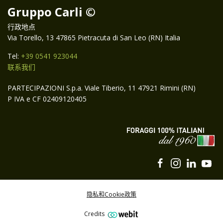
Gruppo Carli ©
行政地点
Via Torello, 13 47865 Pietracuta di San Leo (RN) Italia
Tel:
+39 0541 923044
联系我们
PARTECIPAZIONI S.p.a. Viale Tiberio, 11 47921 Rimini (RN)
P IVA e CF 02409120405
隐私和Cookie政策
Credits