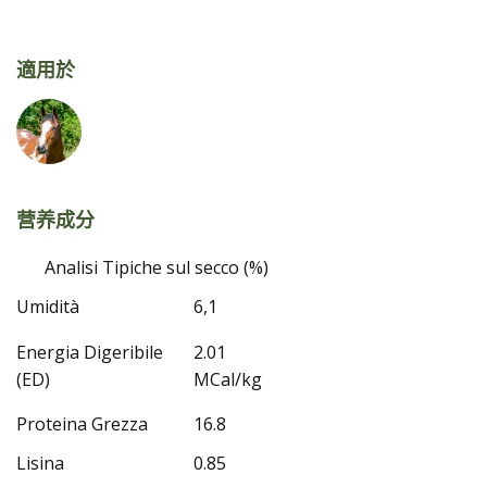
適用於
营养成分
Analisi Tipiche sul secco (%)
Umidità
6,1
Energia Digeribile
2.01
(ED)
MCal/kg
Proteina Grezza
16.8
Lisina
0.85