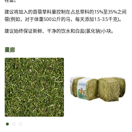
牲畜。
建议将加入的苜蓿草料量控制在占总草料的15%至35%之间
蓿(例如，对于体重500公斤的马，每天添加1.5-3.5千克)。
建议始终保证新鲜、干净的饮水和白盐(氯化钠)小块。
畫廊