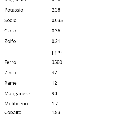
Potassio
2.38
Sodio
0.035
Cloro
0.36
Zolfo
0.21
ppm
Ferro
3580
Zinco
37
Rame
12
Manganese
94
Molibdeno
1.7
Cobalto
1.83