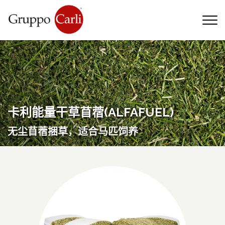
T
—
info@gruppocarli.com
—
卡利能量干草苜蓿(ALFAFUEL)
无尘苜蓿捆草，适合马匹饲养
牲畜