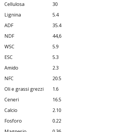
Cellulosa
30
Lignina
5.4
ADF
35.4
NDF
44,6
WSC
5.9
ESC
5.3
Amido
2.3
NFC
20.5
Oli e grassi grezzi
1.6
Ceneri
16.5
Calcio
2.10
Fosforo
0.22
Magnesio
0.36