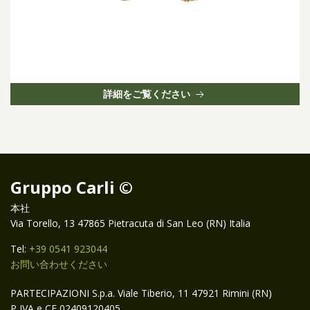
詳細をご覧ください
Gruppo Carli ©
本社
Via Torello, 13 47865 Pietracuta di San Leo (RN) Italia
Tel:
+39 0541 923044
お問い合わせください
PARTECIPAZIONI S.p.a. Viale Tiberio, 11 47921 Rimini (RN)
P IVA e CF 02409120405