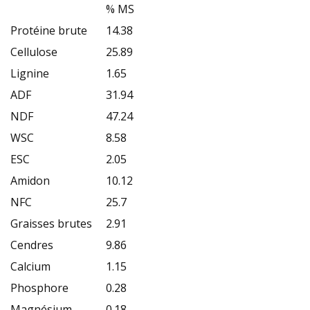
% MS
Protéine brute
14.38
Cellulose
25.89
Lignine
1.65
ADF
31.94
NDF
47.24
WSC
8.58
ESC
2.05
Amidon
10.12
NFC
25.7
Graisses brutes
2.91
Cendres
9.86
Calcium
1.15
Phosphore
0.28
Magnésium
0.18