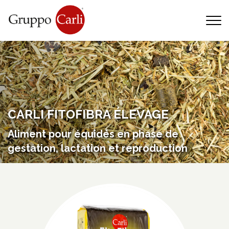
T
—
info@gruppocarli.com
—
CARLI FITOFIBRA ÉLEVAGE
Aliment pour équidés en phase de
gestation, lactation et reproduction
Animaux