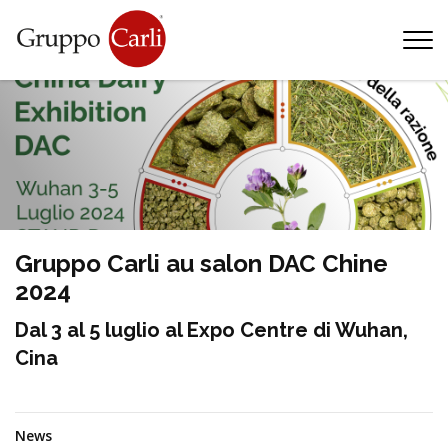
T
—
info@gruppocarli.com
—
Gruppo Carli au salon DAC Chine
2024
Dal 3 al 5 luglio al Expo Centre di Wuhan,
Cina
Animaux
News