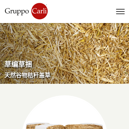
T
—
info@gruppocarli.com
—
草编草捆
天然谷物秸秆盖草
牲畜