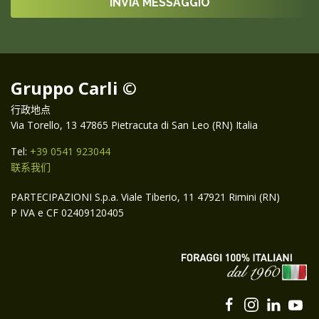
Gruppo Carli ©
行政地点
Via Torello, 13 47865 Pietracuta di San Leo (RN) Italia
Tel:
+39 0541 923044
联系我们
PARTECIPAZIONI S.p.a. Viale Tiberio, 11 47921 Rimini (RN)
P IVA e CF 02409120405