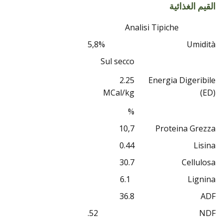
القيم الغذائية
Analisi Tipiche
5,8%
Umidità
Sul secco
2.25
Energia Digeribile
MCal/kg
(ED)
%
10,7
Proteina Grezza
0.44
Lisina
30.7
Cellulosa
6.1
Lignina
36.8
ADF
52.
NDF