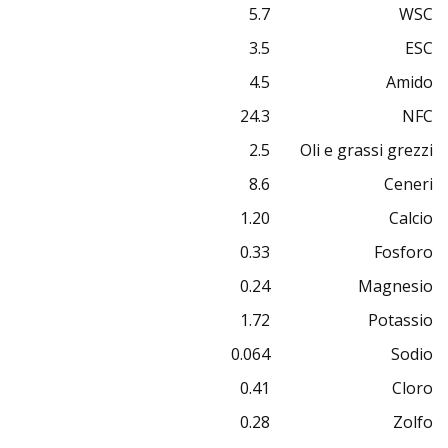
5.7
WSC
3.5
ESC
4.5
Amido
24.3
NFC
2.5
Oli e grassi grezzi
8.6
Ceneri
1.20
Calcio
0.33
Fosforo
0.24
Magnesio
1.72
Potassio
0.064
Sodio
0.41
Cloro
0.28
Zolfo