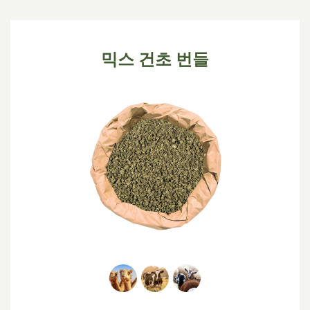
믹스 건초 번들