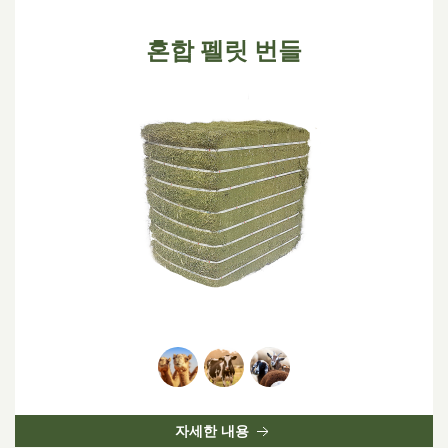
혼합 펠릿 번들
자세한 내용