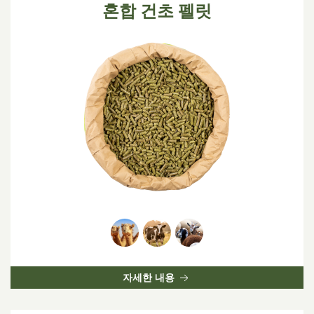
혼합 건초 펠릿
자세한 내용