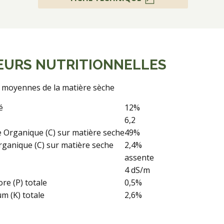
EURS NUTRITIONNELLES
 moyennes de la matière sèche
é
12%
6,2
 Organique (C) sur matière seche
49%
rganique (C) sur matière seche
2,4%
assente
4 dS/m
re (P) totale
0,5%
m (K) totale
2,6%