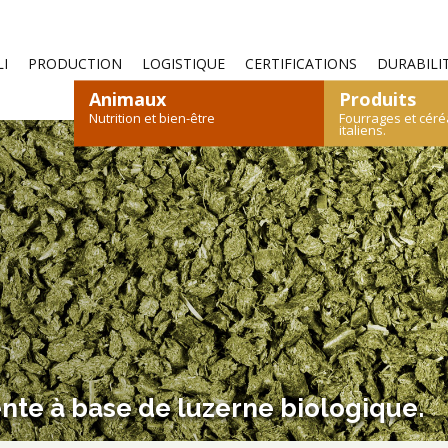
—
I
PRODUCTION
LOGISTIQUE
CERTIFICATIONS
DURABILI
Animaux
Produits
Nutrition et bien-être
Fourrages et céré
italiens.
S
OVINS ET CAPRINS
FOIN
PAILLE
LÉPORIDÉS
CÉRÉALES
VOLAILLES
ALI
CATALOGUE DES PRODUITS
CATALOGUE DES PRODUITS
ente à base de luzerne biologique.