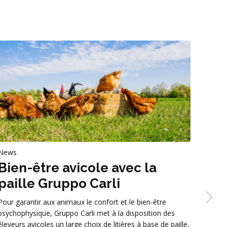
News
News
Bien-être avicole avec la
Zoo
paille Gruppo Carli
de 
la 
Pour garantir aux animaux le confort et le bien-être
le
psychophysique, Gruppo Carli met à la disposition des
éleveurs avicoles un large choix de litières à base de paille,