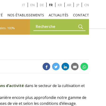
IT
EN
DE
FR
KR
AR
JP
CN
TÉ
NOS ÉTABLISSEMENTS
ACTUALITÉS
CONTACT
ales. 100%
MENTS COMPOSÉS
CAMÉLIDÉS
PETS
GARDEN
ans d’activité
dans le secteur de la cultivation et
 manière encore plus approfondie notre gamme de
ses de vie et selon les conditions d’élevage.