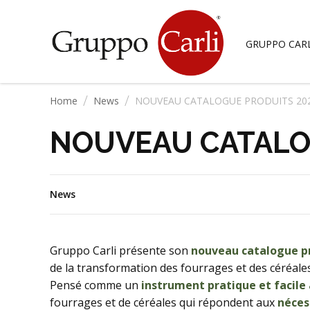
T
—
info@gruppocarli.com
GRUPPO CARL
/
/
Home
News
NOUVEAU CATALOGUE PRODUITS 20
NOUVEAU CATALO
News
LUZERNE
BOVINS
LES FOINS MIXTE
EQUIDÉS
Gruppo Carli présente son
nouveau catalogue p
de la transformation des fourrages et des céréales
Pensé comme un
instrument pratique et facile 
fourrages et de céréales qui répondent aux
néces