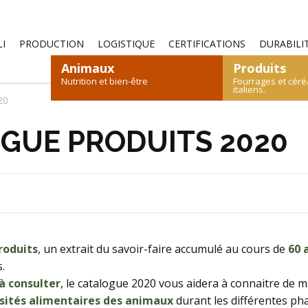
—
I
PRODUCTION
LOGISTIQUE
CERTIFICATIONS
DURABILI
Animaux
Produits
Nutrition et bien-être
Fourrages et céré
italiens.
20
GUE PRODUITS 2020
S
OVINS ET CAPRINS
FOIN
PAILLE
LÉPORIDÉS
CÉRÉALES
VOLAILLES
ALI
roduits
, un extrait du savoir-faire accumulé au cours de
60 
CATALOGUE DES PRODUITS
CATALOGUE DES PRODUITS
.
à consulter
, le catalogue 2020 vous aidera à connaitre de
sités alimentaires des animaux
durant les différentes pha