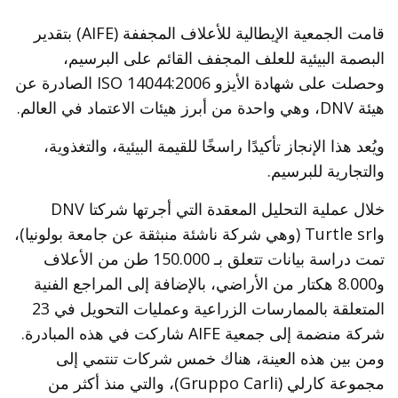
المنتجات
قامت الجمعية الإيطالية للأعلاف المجففة (AIFE) بتقدير
البصمة البيئية للعلف المجفف القائم على البرسيم،
وحصلت على شهادة الأيزو ISO 14044:2006 الصادرة عن
هيئة DNV، وهي واحدة من أبرز هيئات الاعتماد في العالم.
ويُعد هذا الإنجاز تأكيدًا راسخًا للقيمة البيئية، والتغذوية،
والتجارية للبرسيم.
خلال عملية التحليل المعقدة التي أجرتها شركتا DNV
وTurtle srl (وهي شركة ناشئة منبثقة عن جامعة بولونيا)،
تمت دراسة بيانات تتعلق بـ 150.000 طن من الأعلاف
و8.000 هكتار من الأراضي، بالإضافة إلى المراجع الفنية
المتعلقة بالممارسات الزراعية وعمليات التحويل في 23
شركة منضمة إلى جمعية AIFE شاركت في هذه المبادرة.
ومن بين هذه العينة، هناك خمس شركات تنتمي إلى
مجموعة كارلي (Gruppo Carli)، والتي منذ أكثر من