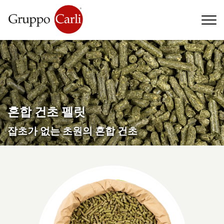
T
—
info@gruppocarli.com
—
혼합 건초 펠릿
잡초가 없는 초원의 혼합 건초
동물