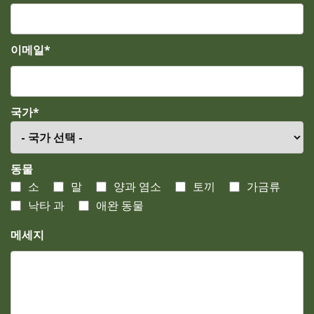
이메일*
국가*
동물
소
말
양과 염소
토끼
가금류
낙타 과
애완 동물
메세지