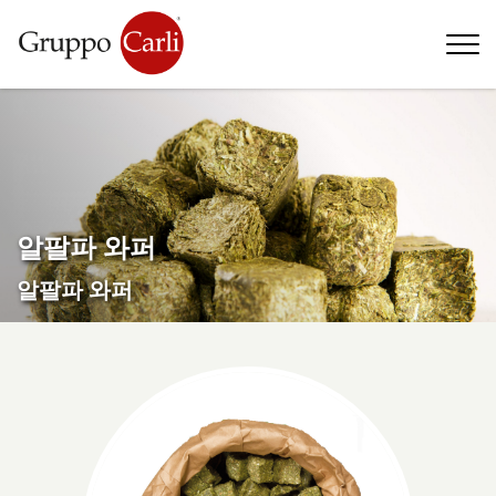
T
—
info@gruppocarli.com
—
알팔파 와퍼
알팔파 와퍼
동물