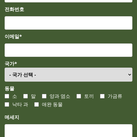
전화번호
이메일*
국가*
동물
소
말
양과 염소
토끼
가금류
낙타 과
애완 동물
메세지