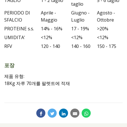
TAGLIO
1 - 2 taglio
5 - 6 taglio
taglio
PERIODO DI
Aprile -
Giugno -
Agosto -
SFALCIO
Maggio
Luglio
Ottobre
PROTEINE s.s.
14% - 16%
17 - 19%
>20%
UMIDITA'
<12%
<12%
<12%
RFV
120 - 140
140 - 160
150 - 175
포장
제품 유형:
18Kg 자루 70개를 팔렛트에 적재