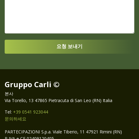
Gruppo Carli ©
본사
Via Torello, 13 47865 Pietracuta di San Leo (RN) Italia
Tel:
+39 0541 923044
문의하세요
PARTECIPAZIONI S.p.a. Viale Tiberio, 11 47921 Rimini (RN)
P IVA e CF 02409120405