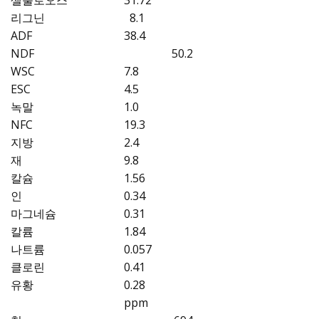
셀룰로오스
31.72
리그닌
8.1
ADF
38.4
NDF
50.2
WSC
7.8
ESC
4.5
녹말
1.0
NFC
19.3
지방
2.4
재
9.8
칼슘
1.56
인
0.34
마그네슘
0.31
칼륨
1.84
나트륨
0.057
클로린
0.41
유황
0.28
ppm