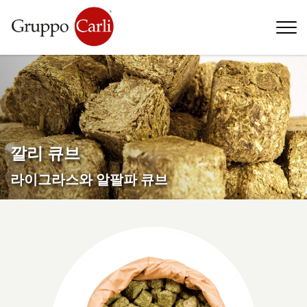
T
—
info@gruppocarli.com
—
깔리 큐브
라이그라스와 알팔파 큐브
동물