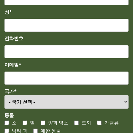
성*
전화번호
이메일*
국가*
동물
소
말
양과 염소
토끼
가금류
낙타 과
애완 동물