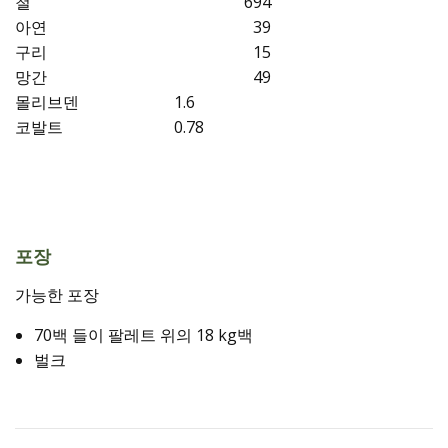
철
694
아연
39
구리
15
망간
49
몰리브덴
1.6
코발트
0.78
포장
가능한 포장
70백 들이 팔레트 위의 18 kg백
벌크