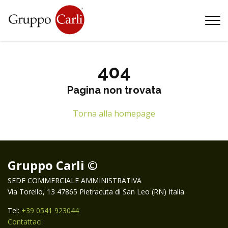
T
—
info@gruppocarli.com
—
404
Pagina non trovata
Torna alla homepage
Gruppo Carli ©
SEDE COMMERCIALE AMMINISTRATIVA
Via Torello, 13 47865 Pietracuta di San Leo (RN) Italia
Tel:
+39 0541 923044
Animali
Contattaci