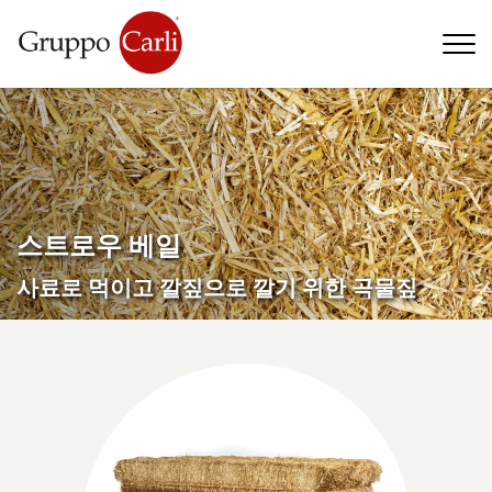
T
—
info@gruppocarli.com
—
스트로우 베일
사료로 먹이고 깔짚으로 깔기 위한 곡물짚
동물