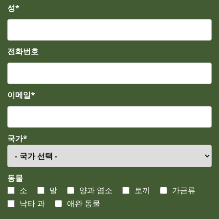
성*
전화번호
이메일*
국가*
동물
소
말
양과 염소
토끼
가금류
낙타 과
애완 동물